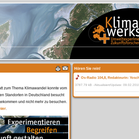
Hören Sie rein!
Os-Radio 104,8, Redakteurin: Yos
3787.79 kB - Aktualisiert/Update: 09.02.20
tatt zum Thema Klimawandel konnte vom
en Standorten in Deutschland besucht
ngekommen und nicht mehr zu besuchen.
hier
.